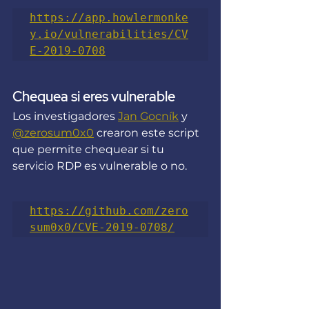
https://app.howlermonke
y.io/vulnerabilities/CV
E-2019-0708
Chequea si eres vulnerable
Los investigadores 
Jan Gocník
 y 
@zerosum0x0
 crearon este script 
que permite chequear si tu 
servicio RDP es vulnerable o no.
https://github.com/zero
sum0x0/CVE-2019-0708/