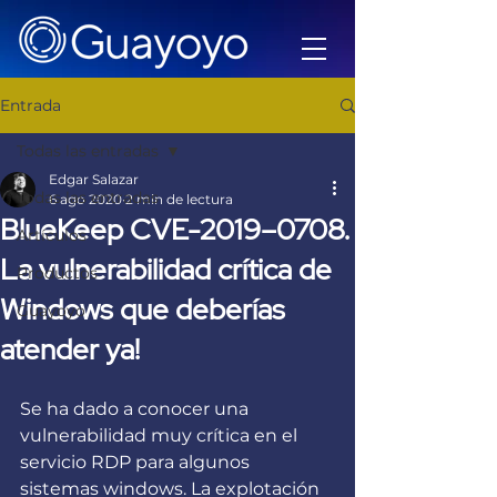
Entrada
Todas las entradas
Edgar Salazar
Todas las entradas
6 ago 2020
2 min de lectura
BlueKeep CVE-2019–0708.
Artículos
La vulnerabilidad crítica de
Productos
Windows que deberías
Guayoyo
atender ya!
Se ha dado a conocer una 
vulnerabilidad muy crítica en el 
servicio RDP para algunos 
sistemas windows. La explotación 