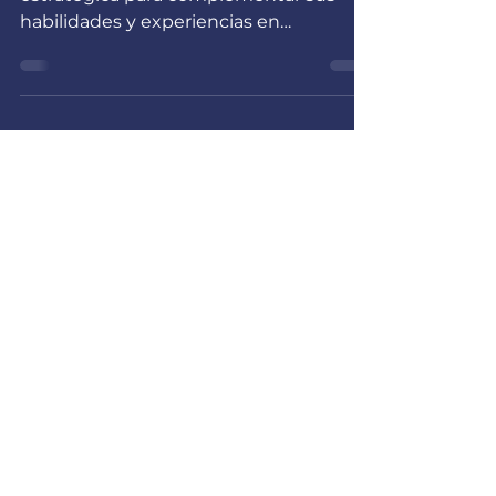
El CES y Guayoyo firman alianza
estratégica para complementar sus
habilidades y experiencias en
ciberseguridad.