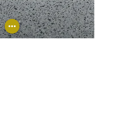
Edgar Salazar
17 ago 2020
2 min de lectura
Gestión inteligente de
vulnerabilidades - I
Cada vez es más importante
administrar vulnerabilidades. Esto viene
dado a que incluso los