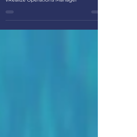
Vulnerabilidad SSRF en VMware
vRealize Operations Manager